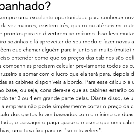
panhado?
 sempre uma excelente oportunidade para conhecer nov
da vez maiores, existem três, quatro ou até seis mil out
 prontos para se divertirem ao máximo. Isso leva muita
ro sozinhas e lá aproveitar do seu modo e fazer novas 
vêem que chamar alguém para ir junto sai muito (muito) 
eciso entender como que os preços das cabines são defi
as companhias precisam calcular previamente todos os c
ruzeiro e somar com o lucro que ela terá para, depois di
odas as cabines disponíveis a bordo. Para esse cálculo é 
 base, ou seja, considera-se que as cabines estarão 
do ter 3 ou 4 em grande parte delas. Diante disso, se 
o, a empresa não pode simplesmente cortar o preço da c
lculo dos gastos foram baseados com o mínimo de duas
tado, o passageiro paga quase o mesmo que uma cabin
s, uma taxa fixa para os "solo travelers".