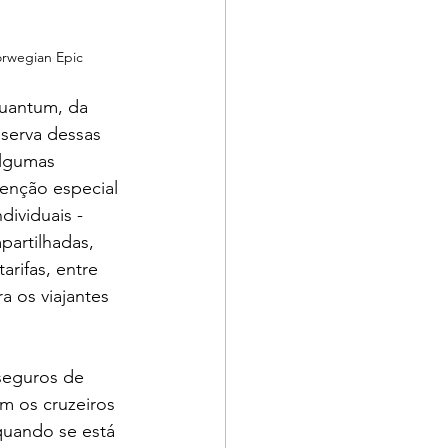
orwegian Epic
Quantum, da 
serva dessas 
Algumas 
enção especial 
ividuais - 
artilhadas, 
rifas, entre 
 os viajantes 
seguros de 
m os cruzeiros 
quando se está 