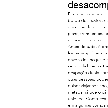
desacom
Fazer um cruzeiro é
bordo dos navios, ca
em clima de viagem e
planejarem um cruzei
na hora de reservar 
Antes de tudo, é pr
forma simplificada, 
envolvidos naquele c
ser dividido entre t
ocupação dupla como
duas pessoas, poden
quiser viajar sozinh
metade, já que o cá
unidade. Como resul
em algumas companhia