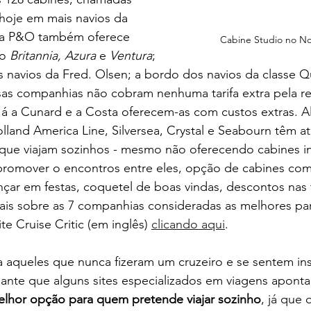
 hoje em mais navios da 
 a P&O também oferece 
Cabine Studio no N
o 
Britannia, Azura
 e 
Ventura
; 
 navios da Fred. Olsen; a bordo dos navios da classe 
sas companhias não cobram nenhuma tarifa extra pela re
 Já a Cunard e a Costa oferecem-as com custos extras. 
and America Line, Silversea, Crystal e Seabourn têm at
que viajam sozinhos - mesmo não oferecendo cabines ind
romover o encontros entre eles, opção de cabines comp
ar em festas, coquetel de boas vindas, descontos nas ta
ais sobre as 7 companhias consideradas as melhores para
ite Cruise Critic (em inglês) 
clicando aqui
.
a aqueles que nunca fizeram um cruzeiro e se sentem in
ante que alguns sites especializados em viagens aponta
elhor opção para quem pretende viajar sozinho
, já que 