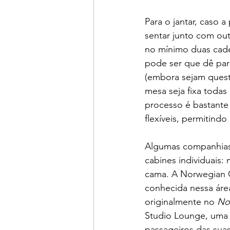
Para o jantar, caso a
sentar junto com out
no mínimo duas cadei
pode ser que dê para
(embora sejam quest
mesa seja fixa todas
processo é bastante
flexíveis, permitind
Algumas companhias
cabines individuais
cama. A Norwegian C
conhecida nessa áre
originalmente no 
No
Studio Lounge, uma 
passageiros das sua