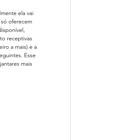
lmente ela vai 
e só oferecem 
isponível, 
to receptivas 
ro a mais) e a 
eguintes. Esse 
antares mais 