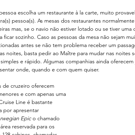
 pessoa escolha um restaurante à la carte, muito provave
ra(s) pessoa(s). As mesas dos restaurantes normalment
ras mas, se o navio não estiver lotado ou se tiver uma d
 ficar sozinho. Caso as pessoas da mesa não sejam mui
ionadas antes se não tem problema receber um passagei
 as noites, basta pedir ao Maître para mudar nas noites s
 simples e rápido. Algumas companhias ainda oferecem j
o sentar onde, quando e com quem quiser.
 de cruzeiro oferecem 
: menores e com apenas uma 
ruise Line é bastante 
a por apresentar 
rwegian Epic 
o chamado 
área reservada para os 
s 128 cabines, chamadas 