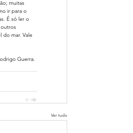
ão; muitas 
o ir para o 
. É só ler o 
 outros 
l do mar. Vale 
Rodrigo Guerra.
Ver tudo