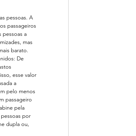
as pessoas. A 
ros passageiros 
s pessoas a 
amizades, mas 
mais barato. 
nidos: De 
ustos 
sso, esse valor 
usada a 
com pelo menos 
um passageiro 
abine pela 
 pessoas por 
e dupla ou, 